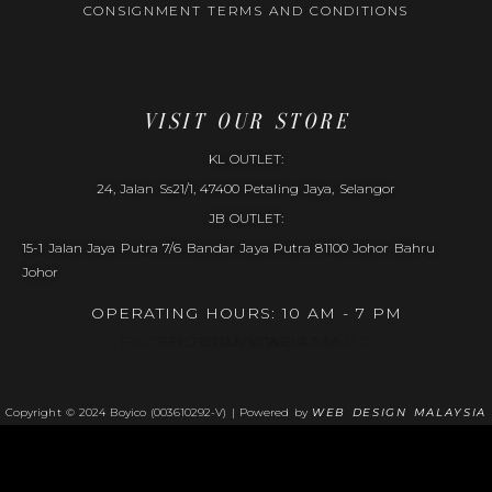
CONSIGNMENT TERMS AND CONDITIONS
VISIT OUR STORE
KL OUTLET:
24, Jalan Ss21/1, 47400 Petaling Jaya, Selangor
JB OUTLET:
15-1 Jalan Jaya Putra 7/6 Bandar Jaya Putra 81100 Johor Bahru
Johor
OPERATING HOURS: 10 AM - 7 PM
FACEBOOK
TELEGRAM
YOUTUBE
INSTAGRAM
WHATSAPP
Copyright © 2024 Boyico (003610292-V) | Powered by
WEB DESIGN MALAYSIA