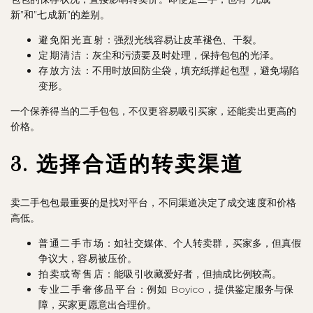
新”和”七成新”的差别。
避免阳光直射
：强烈光线容易让皮革褪色、干裂。
定期清洁
：灰尘和污渍要及时处理，保持包包的光泽。
存放方法
：不用时放回防尘袋，填充纸撑起包型，避免塌陷
变形。
一个保养得当的二手包包，不仅更容易吸引买家，还能卖出更高的
价格。
3. 选择合适的转卖渠道
卖二手包包最重要的是找对平台，不同渠道决定了成交速度和价格
高低。
普通二手市场
：如社交媒体、个人转卖群，买家多，但真假
争议大，容易被压价。
拍卖或寄售店
：能吸引收藏爱好者，但抽成比例较高。
专业二手奢侈品平台
：例如 Boyico，提供鉴定服务与保
障，买家更愿意出合理价。