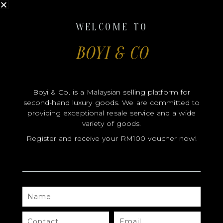
1. 品牌影响力决定基础价格
品牌是影响二手包包价格的首要因素。
WELCOME TO
高保值品牌
：如 Louis Vuitton、Chanel、Hermès 等，
市场需求大，经典款转手率高，因此价格坚挺。
BOYI & CO
小众品牌
：即便设计感强，二手市场需求不大，价格往往会
大幅贬值。
换句话说，买大牌中的“常青款”，几乎就是买到价值保障。
Boyi & Co. is a Malaysian selling platform for
second-hand luxury goods. We are committed to
2. 款式与流行度影响溢价
providing exceptional resale service and a wide
variety of goods.
并不是所有品牌的所有款式都值得投资。
Register and receive your RM100 voucher now!
经典款
：例如 Chanel CF、LV Speedy、Hermès
Birkin，这些款式历久不衰，市场追捧度高。
季节限定款
：往往在短期内火爆，但时间一久就可能无人问
津，导致二手市场价格下滑。
NAME
建议买家在入手之前，先观察该款式在市场上的热度变化，避免冲动
CONTACT
EMAIL
消费。