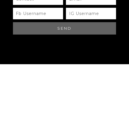
3. 保存状态决定折旧幅度
FB
IG
USERNAME
USERNAME
同一款包，保存状态的差异，可能造成价格相差上千甚至上万。
SEND
九成新以上
：几乎没有明显使用痕迹，价格接近专柜价。
七成新左右
：边角有磨损，可能掉价30%以上。
保养不当
：发霉、掉色、五金损坏，往往只能低价转卖。
买家应学会查看照片或实物细节，避免因为保存状态不好而花冤枉
钱。
4. 附件齐全提升转手价值
包装盒、保卡、发票、购物袋、原厂防尘袋，这些看似不起眼的附
件，往往能大大提升二手包包的价值。
附件齐全
：可信度高，买家更放心，转售价格自然更好。
缺失附件
：即使是真品，也会被压价，因为缺乏完整性。
如果预算有限，缺少附件的包可能更便宜，但转卖时就难以拿到理想
价位。