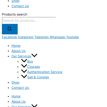
Shop
Contact Us
Products search
Facebook
Instagram
Telegram
Whatsapp
Youtube
Home
About Us
Our Services
Buy
Courses
Authentication Service
Sell & Consign
Shop
Contact Us
Home
About Us
Our Services