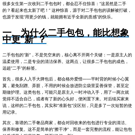
很多女生第一次收到二手包包时，都会忍不住惊喜：“这居然是二手
的？看起来也太新了吧！” 这种惊喜，源于对二手包包的误解被打破，
也源于发现“用更少的钱，就能拥有近乎全新的质感”的快乐。
一、为什么二手包包，能比想象
中更“新”？
二手包包的“新”，不是凭空来的，核心离不开两个关键：一是原主人的
温柔使用，二是专业的清洁保养。这两点，让很多二手包包的成色，
远超“二手”的标签。
首先，很多人入手大牌包后，都会格外爱惜——平时背的时候小心翼
翼，避免刮蹭、弄脏，不用的时候会放进防尘袋里妥善保管，甚至定
期做护理。这类包包，可能只是原主人一时冲动入手，用了一两次就
觉得不适合自己，或者有了新的心头好，便闲置下来。对后续买家来
说，这样的二手包包，其实和“准新包”没区别，只是多了一次短暂的使
用记录。
其次，靠谱的二手奢品商家，都会对回收来的包包进行专业的清洁、
保养和修复。这不是简单的“擦干净”，而是一套完整的流程，能让包包