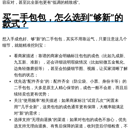
容应对，甚至比全新包更有“低调的精致感”。
买二手包包，怎么选到“够新”的
款式？
想入手成色好、够“新”的二手包包，其实不用靠运气，只要注意这几个
细节，就能精准挖到宝：
看商家描述：靠谱的商家会明确标注包包的成色（比如九成新、
九五新、准新），还会详细说明瑕疵情况（比如轻微五金氧化、
边角轻微磨损等），甚至会拍摄细节图、视频，让买家清晰了解
包包的状态；
优先选“配件齐全”的：配件齐全（防尘袋、小票、身份卡等）的
二手包包，大多是原主人精心保管的，成色一般不会差，而且后
续转卖也更有优势；
关注“使用频率”相关描述：如果商家标注“试背几次”“闲置未
用”“几乎全新”，这类包包的成色通常更有保障，大概率能满足
对“新”的需求；
选择支持“无理由退换”的渠道：如果对包包的成色不放心，优先
选支持无理由退换、有售后保障的渠道，收到货后仔细检查，不