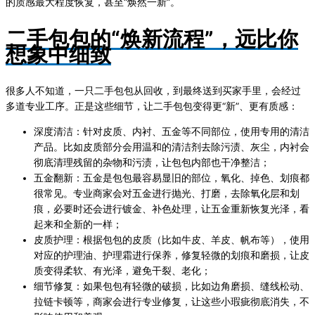
的质感最大程度恢复，甚至“焕然一新”。
二手包包的“焕新流程”，远比你
想象中细致
很多人不知道，一只二手包包从回收，到最终送到买家手里，会经过
多道专业工序。正是这些细节，让二手包包变得更“新”、更有质感：
深度清洁：针对皮质、内衬、五金等不同部位，使用专用的清洁
产品。比如皮质部分会用温和的清洁剂去除污渍、灰尘，内衬会
彻底清理残留的杂物和污渍，让包包内部也干净整洁；
五金翻新：五金是包包最容易显旧的部位，氧化、掉色、划痕都
很常见。专业商家会对五金进行抛光、打磨，去除氧化层和划
痕，必要时还会进行镀金、补色处理，让五金重新恢复光泽，看
起来和全新的一样；
皮质护理：根据包包的皮质（比如牛皮、羊皮、帆布等），使用
对应的护理油、护理霜进行保养，修复轻微的划痕和磨损，让皮
质变得柔软、有光泽，避免干裂、老化；
细节修复：如果包包有轻微的破损，比如边角磨损、缝线松动、
拉链卡顿等，商家会进行专业修复，让这些小瑕疵彻底消失，不