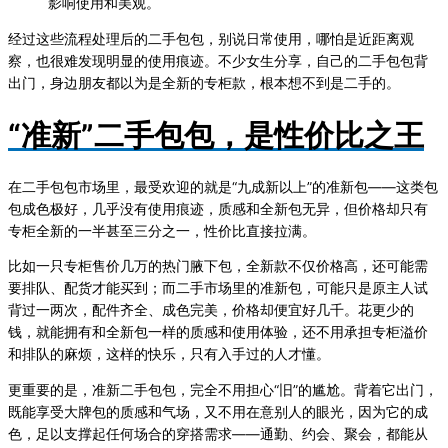
影响使用和美观。
经过这些流程处理后的二手包包，别说日常使用，哪怕是近距离观
察，也很难发现明显的使用痕迹。不少女生分享，自己的二手包包背
出门，身边朋友都以为是全新的专柜款，根本想不到是二手的。
“准新”二手包包，是性价比之王
在二手包包市场里，最受欢迎的就是“九成新以上”的准新包——这类包
包成色极好，几乎没有使用痕迹，质感和全新包无异，但价格却只有
专柜全新的一半甚至三分之一，性价比直接拉满。
比如一只专柜售价几万的热门腋下包，全新款不仅价格高，还可能需
要排队、配货才能买到；而二手市场里的准新包，可能只是原主人试
背过一两次，配件齐全、成色完美，价格却便宜好几千。花更少的
钱，就能拥有和全新包一样的质感和使用体验，还不用承担专柜溢价
和排队的麻烦，这样的快乐，只有入手过的人才懂。
更重要的是，准新二手包包，完全不用担心“旧”的尴尬。背着它出门，
既能享受大牌包的质感和气场，又不用在意别人的眼光，因为它的成
色，足以支撑起任何场合的穿搭需求——通勤、约会、聚会，都能从