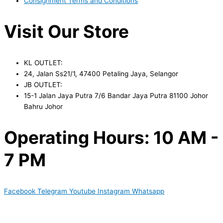
Consignment Terms and Conditions
Visit Our Store
KL OUTLET:
24, Jalan Ss21/1, 47400 Petaling Jaya, Selangor
JB OUTLET:
15-1 Jalan Jaya Putra 7/6 Bandar Jaya Putra 81100 Johor
Bahru Johor
Operating Hours: 10 AM -
7 PM
Facebook
Telegram
Youtube
Instagram
Whatsapp
Copyright © 2024 Boyico (003610292-V) | Powered by
Web
Design Malaysia