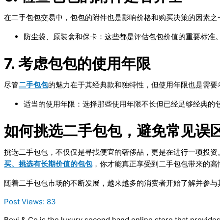
在二手包包交易中，包包的附件也是影响价格和购买决策的因素之
防尘袋、原装盒和保卡
：这些都是评估包包价值的重要标准
7. 考虑包包的使用年限
尽管
二手包包
的魅力在于其经典款和独特性，但使用年限也是需要
适当的使用年限
：选择那些使用年限不长但已经足够经典的
如何挑选二手包包，避免常见误
挑选二手包包，不仅仅是寻找便宜的奢侈品，更是在进行一项投资
买、挑选有长期价值的包包
，你才能真正享受到二手包包带来的高
随着二手包包市场的不断发展，越来越多的消费者开始了解并参与
Post Views:
83
Boyi & Co is the luxury second hand online store that provide