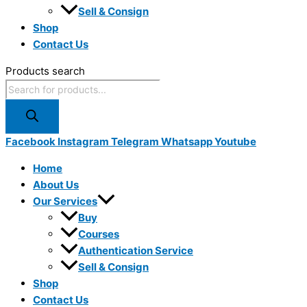
Sell & Consign
Shop
Contact Us
Products search
Facebook
Instagram
Telegram
Whatsapp
Youtube
Home
About Us
Our Services
Buy
Courses
Authentication Service
Sell & Consign
Shop
Contact Us