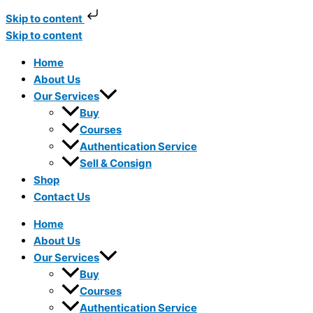
Skip to content
Skip to content
Home
About Us
Our Services
Buy
Courses
Authentication Service
Sell & Consign
Shop
Contact Us
Home
About Us
Our Services
Buy
Courses
Authentication Service