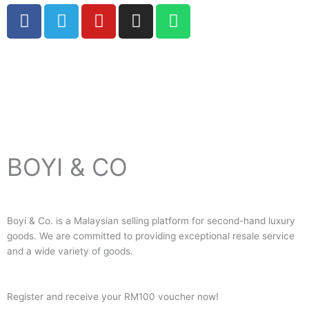
F
T
Y
I
W
a
e
o
n
h
c
l
u
s
a
e
e
t
t
t
Copyright © 2024 Boyico (003610292-V) | Powered by
Web
b
g
u
a
s
Design Malaysia
o
r
b
g
a
o
a
e
r
p
k
m
a
p
m
BOYI & CO
Boyi & Co. is a Malaysian selling platform for second-hand luxury
goods. We are committed to providing exceptional resale service
and a wide variety of goods.
Register and receive your RM100 voucher now!