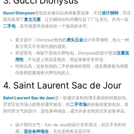
3. Gucci Dionysus
Gucci Dionysus
包包自从推出以来就备受追捧，不仅
设计独特
，而且
因为采用了
复古元素
，让它瞬间在时尚圈引起了广泛关注。作为一款
二手包
，其市场需求也保持在一个较高的水平。
复古设计
：Dionysus包包的
虎头五金
设计非常独特，给人一种
复古而又不失现代感的感觉。
舒适背负
：相较于其他大牌包包，Dionysus的设计更加
注重实
用性
，不论是上班还是逛街，背起来都非常舒适。
性价比高
：这款包包的二手价格相对亲民，适合预算较为有限
但依然想要拥有大牌包包的人。
4. Saint Laurent Sac de Jour
Saint Laurent Sac de Jour
是一款被许多时尚博主推崇的经典款包。
尽管它在市场上的售价通常较高，但
二手市场
的价格却更加友好。其
简约而大气的设计，适合多种场合，成为许多女性的日常必备单品。
设计简约大气
：Sac de Jour的设计非常简洁，但又不失时尚
感，
适合各种场合
，无论是商务还是日常。