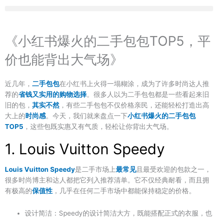
Skip
content
to
content
《小红书爆火的二手包包TOP5，平
价也能背出大气场》
近几年，
二手包包
在小红书上火得一塌糊涂，成为了许多时尚达人推
荐的
省钱又实用的购物选择
。很多人以为二手包包都是一些看起来旧
旧的包，
其实不然
，有些二手包包不仅价格亲民，还能轻松打造出高
大上的
时尚感
。今天，我们就来盘点一下
小红书爆火的二手包包
TOP5
，这些包既实惠又有气质，轻松让你背出大气场。
1. Louis Vuitton Speedy
Louis Vuitton Speedy
是二手市场上
最常见
且最受欢迎的包款之一，
很多时尚博主和达人都把它列入推荐清单。它不仅经典耐看，而且拥
有极高的
保值性
，几乎在任何二手市场中都能保持稳定的价格。
设计简洁
：Speedy的设计简洁大方，既能搭配正式的衣服，也