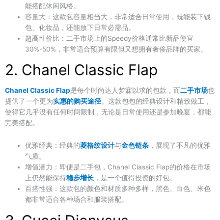
能搭配休闲风格。
容量大
：这款包容量相当大，非常适合日常使用，既能装下钱
包、化妆品，还能放下日常必需品。
超高性价比
：二手市场上的Speedy价格通常比新品便宜
30%-50%，非常适合预算有限但又想拥有奢侈品牌的买家。
2. Chanel Classic Flap
Chanel Classic Flap
是每个时尚达人梦寐以求的包款，而
二手市场
也
提供了一个更为
实惠的购买途径
。这款包包的经典设计和精致做工，
使得它几乎没有任何时间限制，无论是日常使用还是参加晚宴，都能
完美搭配。
优雅经典
：经典的
菱格纹设计
与
金色链条
，展现了不凡的优雅
气质。
增值潜力
：即便是二手包，Chanel Classic Flap的价格在市场
上仍然能保持
稳步增长
，是一个值得投资的好包。
百搭性强
：这款包的颜色和材质多种多样，黑色、白色、米色
都非常适合各种场合和服装搭配。