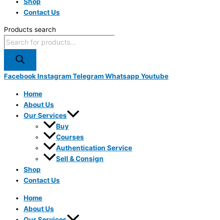
Shop
Contact Us
Products search
Facebook
Instagram
Telegram
Whatsapp
Youtube
Home
About Us
Our Services
Buy
Courses
Authentication Service
Sell & Consign
Shop
Contact Us
Home
About Us
Our Services