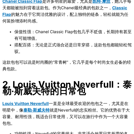
Chanel Classic Flap
是许多明星的最爱，尤其是
凯特·摩丝
，她几乎每
天都能被拍到背着这款包。作为Chanel最经典的包款之一，
Classic
Flap
的魅力在于它简洁优雅的设计，配上独特的链条，轻松就能为任
何装扮增添时尚感。
保值性强
：Chanel Classic Flap包包几乎不贬值，长期持有甚至
有可能增值。
搭配百搭
：无论是正式场合还是日常穿搭，这款包包都能轻松驾
驭。
这款包包可以说是时尚圈的“常青树”，它几乎是每个时尚女生必备的经
典包款。
2. Louis Vuitton Neverfull：泰
勒·斯威夫特的日常包
Louis Vuitton Neverfull
一直是全球最受欢迎的包包之一，尤其是在
明星中，像
泰勒·斯威夫特
就是Neverfull的忠实粉丝。它的优势在于大
容量、耐用性强，既适合日常使用，又可以在旅行中作为一个大容量
包包。
功能性强
：Neverfull的容量很大，非常适合放置日常所需的各