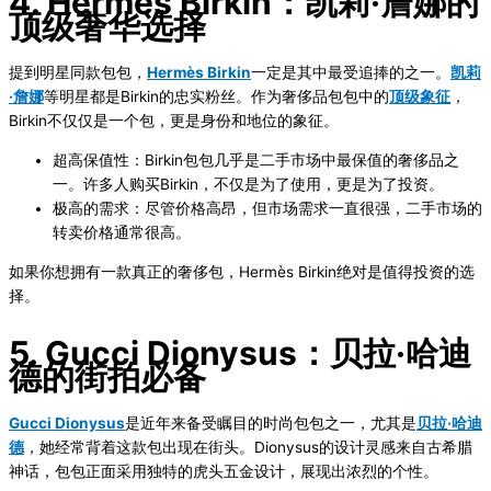
4. Hermès Birkin：凯莉·詹娜的
顶级奢华选择
提到明星同款包包，
Hermès Birkin
一定是其中最受追捧的之一。
凯莉
·詹娜
等明星都是Birkin的忠实粉丝。作为奢侈品包包中的
顶级象征
，
Birkin不仅仅是一个包，更是身份和地位的象征。
超高保值性
：Birkin包包几乎是二手市场中最保值的奢侈品之
一。许多人购买Birkin，不仅是为了使用，更是为了投资。
极高的需求
：尽管价格高昂，但市场需求一直很强，二手市场的
转卖价格通常很高。
如果你想拥有一款真正的奢侈包，Hermès Birkin绝对是值得投资的选
择。
5. Gucci Dionysus：贝拉·哈迪
德的街拍必备
Gucci Dionysus
是近年来备受瞩目的时尚包包之一，尤其是
贝拉·哈迪
德
，她经常背着这款包出现在街头。Dionysus的设计灵感来自古希腊
神话，包包正面采用独特的虎头五金设计，展现出浓烈的个性。