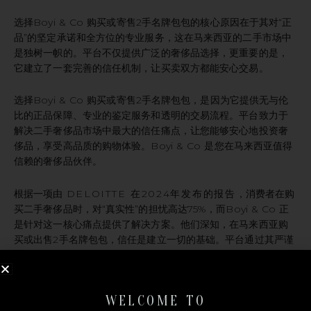
选择Boyi & Co 购买或寄售2手名牌包包的核心原因在于其对“正
品”的坚定承诺和全方位的专业服务，这在马来西亚的二手市场中
是独树一帜的。平台不仅提供广泛的奢侈品选择，更重要的是，
它建立了一套完善的信任机制，让买卖双方都能安心交易。
选择Boyi & Co 购买或寄售2手名牌包包，是因为它提供无与伦
比的正品保障、专业的鉴定服务和透明的交易流程。平台致力于
解决二手奢侈品市场中最大的信任痛点，让您能够安心地投资奢
侈品，享受高品质的购物体验。Boyi & Co 是您在马来西亚值得
信赖的奢侈品伙伴。
根据一项由
DELOITTE 在2024年发布的报告
，消费者在购
买二手奢侈品时，对“真实性”的担忧高达75%，而Boyi & Co 正
是针对这一核心痛点提供了解决方案。他们深知，在马来西亚购
买或出售2手名牌包包，信任是建立一切的基础。平台通过其严谨
的鉴定流程，有效消除了这种担忧，让您能够自信地进行交易。
Boyi & Co 不仅提供正品保障，还确保了交易的便捷性和透明
WELCOME TO
度。无论您是想寻找一款稀有的 vintage 包包，还是希望将闲置