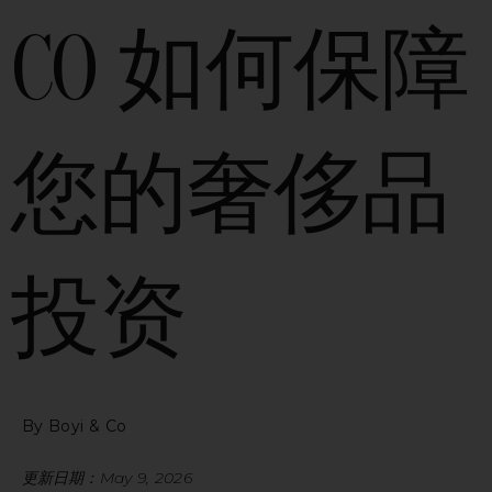
CO 如何保障
您的奢侈品
投资
By Boyi & Co
更新日期：May 9, 2026