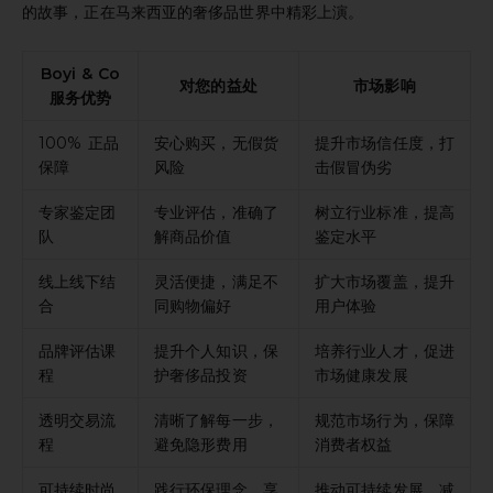
的故事，正在马来西亚的奢侈品世界中精彩上演。
Boyi & Co
对您的益处
市场影响
服务优势
100% 正品
安心购买，无假货
提升市场信任度，打
保障
风险
击假冒伪劣
专家鉴定团
专业评估，准确了
树立行业标准，提高
队
解商品价值
鉴定水平
线上线下结
灵活便捷，满足不
扩大市场覆盖，提升
合
同购物偏好
用户体验
品牌评估课
提升个人知识，保
培养行业人才，促进
程
护奢侈品投资
市场健康发展
透明交易流
清晰了解每一步，
规范市场行为，保障
程
避免隐形费用
消费者权益
可持续时尚
践行环保理念，享
推动可持续发展，减