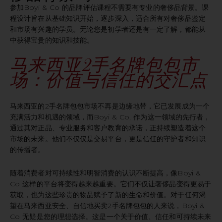
参加Boyi & Co 的品牌评估课程不需要有专业的奢侈品背景。课
程设计旨在从基础知识开始，逐步深入，适合所有对奢侈品鉴定
和市场有兴趣的学员。无论您是初学者还是有一定了解，都能从
中获得宝贵的知识和技能。
马来西亚2手名牌包包市
场：价值与信任的交汇点
马来西亚的2手名牌包包市场不再是边缘地带，它已发展成为一个
充满活力和机遇的领域，而Boyi & Co, 作为这一领域的先行者，
通过其对正品、专业服务和客户教育的承诺，正持续塑造着这个
市场的未来。他们不仅仅是交易平台，更是信任的守护者和知识
的传播者。
随着消费者对可持续性和明智消费的认识不断提高，像Boyi &
Co 这样的平台将变得越来越重要。它们不仅让奢侈品变得更易于
获取，也为这些珍贵的物品赋予了新的生命和价值。对于任何渴
望在马来西亚安全、自信地买卖2手名牌包包的人来说，Boyi &
Co 无疑是您的理想选择。这是一个关于价值、信任和可持续未来