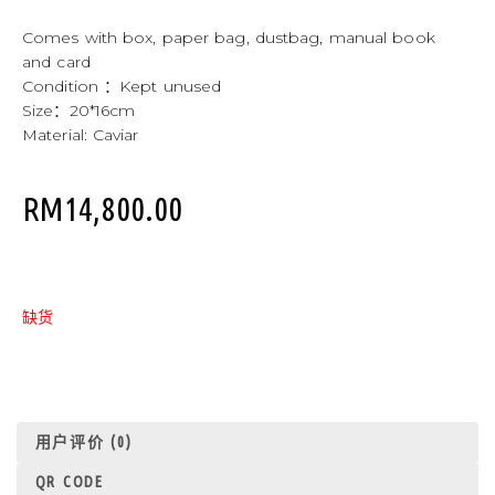
Comes with box, paper bag, dustbag, manual book
and card
Condition ：Kept unused
Size：20*16cm
Material: Caviar
RM
14,800.00
缺货
用户评价 (0)
QR CODE