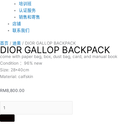
培训班
认证服务
销售和寄售
店铺
联系我们
首页
/
迪奥
/ DIOR GALLOP BACKPACK
DIOR GALLOP BACKPACK
come with paper bag, box, dust bag, card, and manual book
Condition ：96% new
Size: 28*40cm
Material: calfskin
RM
8,800.00