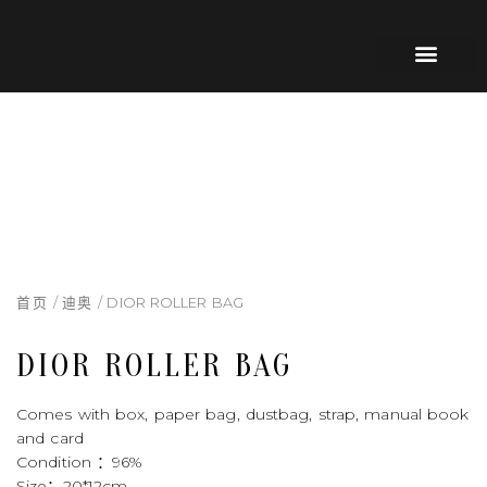
跳
内
到
容
内
容
关于我们
我们的服务
联系我们
首页
/
迪奥
/ DIOR ROLLER BAG
DIOR ROLLER BAG
Comes with box, paper bag, dustbag, strap, manual book
and card
Condition ：96%
Size：20*12cm