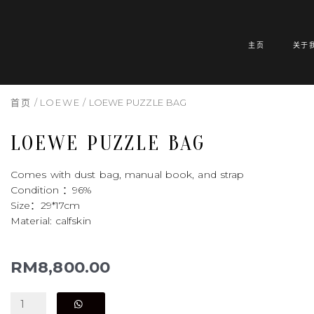
跳
内
到
容
内
主页
关于
容
首页
/
LOEWE
/ LOEWE PUZZLE BAG
LOEWE PUZZLE BAG
Comes with dust bag, manual book, and strap
Condition ：96%
Size：29*17cm
Material: calfskin
RM
8,800.00
LOEWE
PUZZLE