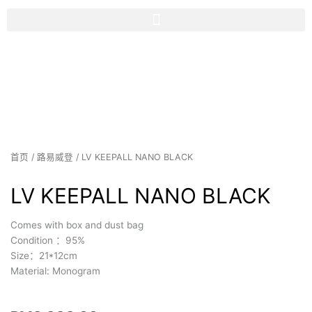
跳
内
到
容
内
容
首页
/
路易威登
/ LV KEEPALL NANO BLACK
LV KEEPALL NANO BLACK
Comes with box and dust bag
Condition ：95%
Size：21*12cm
Material: Monogram