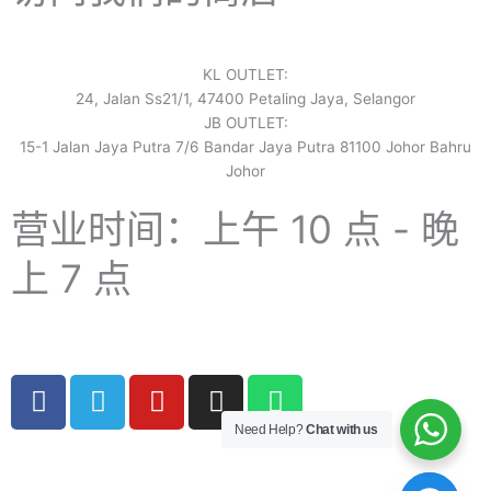
KL OUTLET:
24, Jalan Ss21/1, 47400 Petaling Jaya, Selangor
JB OUTLET:
15-1 Jalan Jaya Putra 7/6 Bandar Jaya Putra 81100 Johor Bahru
Johor
营业时间：上午 10 点 - 晚
上 7 点
F
电
Y
I
W
a
报
o
n
h
Need Help?
Chat with us
c
u
s
a
e
T
t
t
Copyright © 2024 Boyico (003610292-V) | Powered by
Web