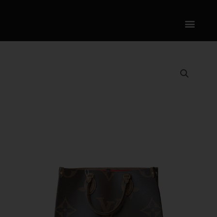
跳
内
到
容
内
容