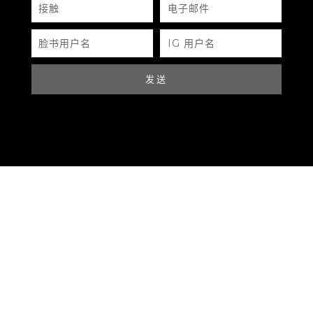
用户评价 (0)
触
子
邮
件
QR CODE
脸
IG
书
用
用
户
户
名
目前还没有评价
名
发送
成为第一个“LV ON THE GO MM” 的评价者
您的电子邮箱地址不会被公开。
必填项已用
*
标
注
您的评级
*
您的评价
*
名称
*