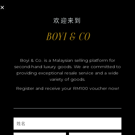
LV ON THE GO MM
欢迎来到
Comes with box, paper bag and dustbag
BOYI & CO
Condition ：96%
Size：35*27cm
Material: Monogram
Boyi & Co. is a Malaysian selling platform for
second-hand luxury goods. We are committed to
RM
9,888.00
providing exceptional resale service and a wide
variety of goods.
Register and receive your RM100 voucher now!
缺货
姓
名
接
电