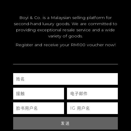
Material: Monogram
Boyi & Co. is a Malaysian selling platform for
RM
13,800.00
second-hand luxury goods. We are committed to
providing exceptional resale service and a wide
LV
PETITE
variety of goods.
BOITE
CHAPEAU
Register and receive your RM100 voucher now!
BAG
数
量
用户评价 (0)
姓
QR CODE
名
接
电
目前还没有评价
触
子
邮
件
脸
IG
书
用
用
户
成为第一个“LV PETITE BOITE
户
名
名
CHAPEAU BAG” 的评价者
发送
您的电子邮箱地址不会被公开。
必填项已用
*
标注