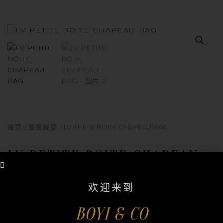
首页
/
路易威登
/ LV PETITE BOITE CHAPEAU BAG
LV PETITE BOITE CHAPEAU
BAG
欢迎来到
Comes with box, paper bag and dustbag
Condition ：96%
BOYI & CO
Size：17*15.5cm