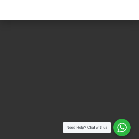
M
Need Help?
Chat with us