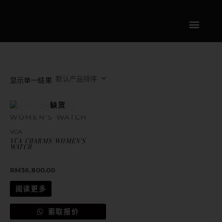
跳
内
到
容
内
容
显示单一结果
缺货
VCA
VCA CHARMS WOMEN’S
WATCH
RM
36,800.00
阅读更多
索取报价