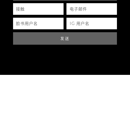
SELL & CONSIGN
接
电
触
子
邮
认证服务
件
脸
IG
联系我们
书
用
用
户
户
名
名
发送
资讯
运输政策
服务条款
隐私政策
常问问题
认识我们的团队
放心购买
寄售条款和条件