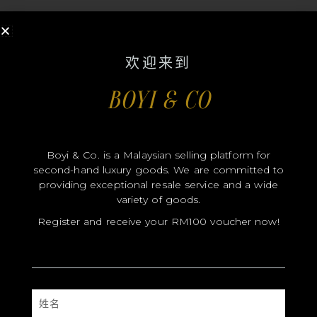
欢迎来到
BOYI & CO
Boyi & Co 是奢侈品二手在线商店，为您提供安全的购物环境，购
买正宗和高品质的产品。
Boyi & Co. is a Malaysian selling platform for
second-hand luxury goods. We are committed to
providing exceptional resale service and a wide
快速链接
variety of goods.
Register and receive your RM100 voucher now!
主页
关于我们
店铺
姓
名
培训班